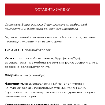
ОСТАВИТЬ ЗАЯВКУ
Стоимость Вашего заказа будет зависеть от выбранной
комплектации и варианта обивочного материала.
Вдохновленный элегантностью английского стиля, он станет
настоящим украшением вашего дома.
Тип дивана:
прямой/ угловой.
Каркас:
многослойная фанера, брус (ясень/бук);
высокоэластичные мебельные ремни (производство Италия);
древесно-волокнистая плита.
Опоры:
массив (ясень/бук).
Наполнитель:
высокоэластичный пенополиуретан
контурной резки и пенополиуретан «MEMORY FOAM»
Европейского производства; смесь из натурального пера и
синтетического пуха.
Комплектуется механизмом:
французкий механизм.