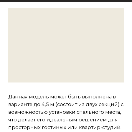
возможностью установки спального места,
что делает его идеальным решением для
просторных гостиных или квартир-студий.
Мы рекомендуем изготавливать диван Mia
в ткани: велюр, шенилл, букле и
предлагаем широкий выбор тканей и
цветов на заказ.
Тип дивана:
прямой.
Каркас:
многослойная фанера, брус (ясень/
бук), высокоэластичные мебельные ремни
(производство Италия), древесно-
волокнистая плита.
Опоры:
массив (ясень/бук).
Наполнитель:
высокоэластичный
пенополиуретан контурной резки
Европейского производства; смесь из
натурального пуха, пера и синтетического
пуха.
Комплектуется механизмом:
PUMA
(топпер в комплекте).