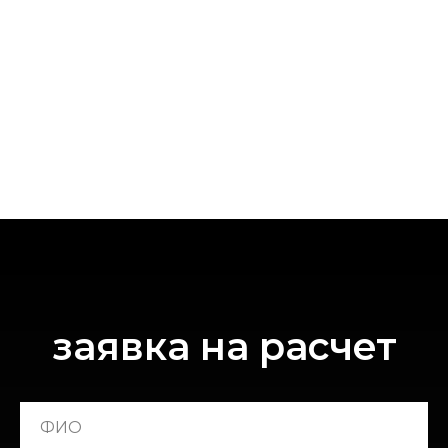
КАТАЛОГ
B2B
ПАРТНЕРЫ
КОНТАКТЫ
НОВИНКИ
Реквизиты
Политика конфиденциальности
Свидетельство на товарный знак
Декларация о соответствии
заявка на расчет